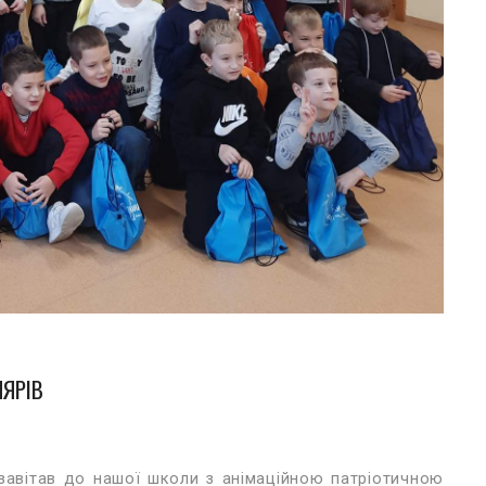
ЛЯРІВ
 завітав до нашої школи з анімаційною патріотичною