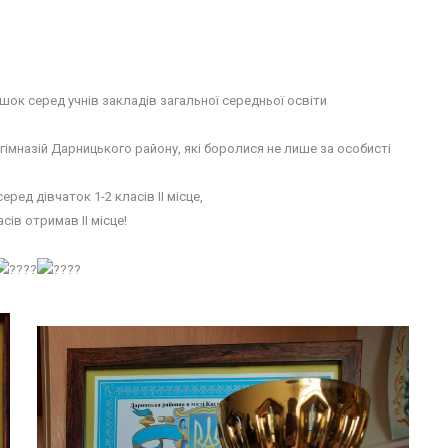
шок серед учнів закладів загальної середньої освіти
а гімназій Дарницького району, які боролися не лише за особисті
ед дівчаток 1-2 класів ІІ місце,
сів отримав ІІ місце!