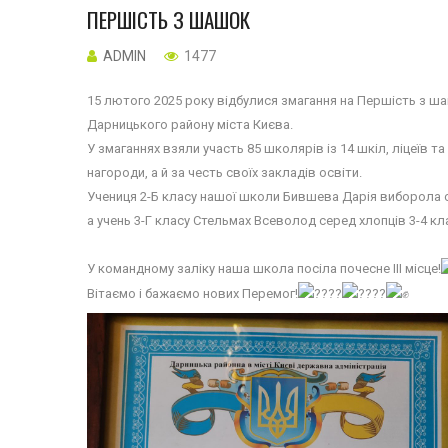
ПЕРШІСТЬ З ШАШОК
ADMIN
1477
15 лютого 2025 року відбулися змагання на Першість з ша
Дарницького району міста Києва.
У змаганнях взяли участь 85 школярів із 14 шкіл, ліцеїв т
нагороди, а й за честь своїх закладів освіти.
Учениця 2-Б класу нашої школи Бившева Дарія виборола сер
а учень 3-Г класу Стельмах Всеволод серед хлопців 3-4 кла
У командному заліку наша школа посіла почесне ІІІ місце!
Вітаємо і бажаємо нових Перемог!