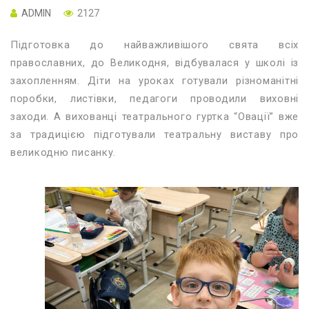
ADMIN
2127
Підготовка до найважливішого свята всіх
православних, до Великодня, відбувалася у школі із
захопленням. Діти на уроках готували різноманітні
поробки, листівки, педагоги проводили виховні
заходи. А вихованці театрального гуртка “Овації” вже
за традицією підготували театральну виставу про
великодню писанку.