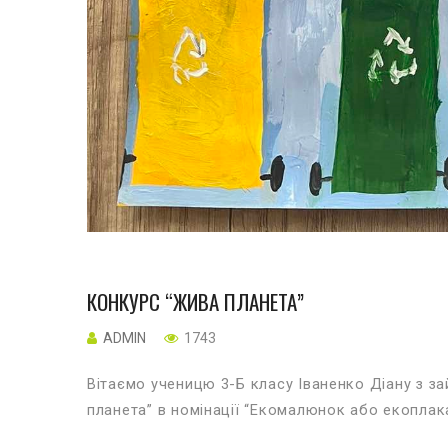
КОНКУРС “ЖИВА ПЛАНЕТА”
ADMIN
1743
Вітаємо ученицю 3-Б класу Іваненко Діану з за
планета” в номінації “Екомалюнок або екоплака