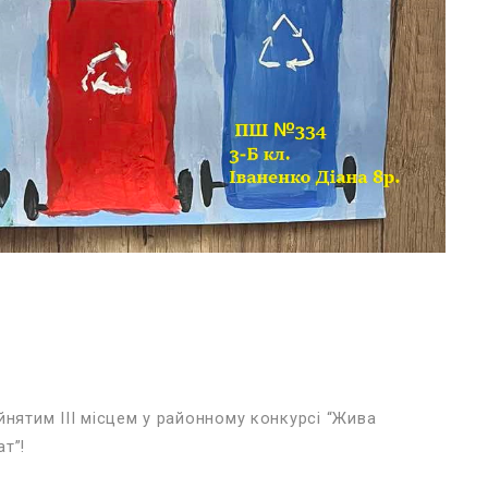
йнятим ІІІ місцем у районному конкурсі “Жива
т”!