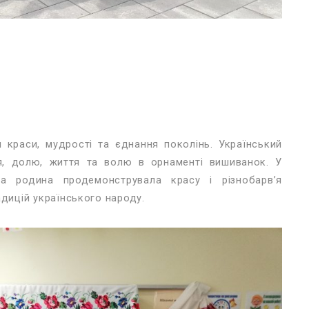
л краси, мудрості та єднання поколінь. Український
я, долю, життя та волю в орнаменті вишиванок. У
а родина продемонструвала красу і різнобарв’я
адицій українського народу.