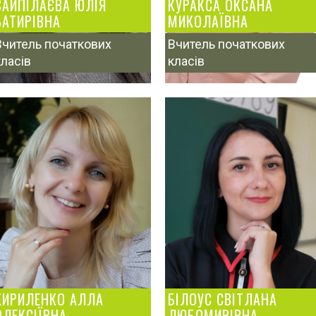
САЙПІЛАЄВА ЮЛІЯ
КУРАКСА ОКСАНА
БАТИРІВНА
МИКОЛАЇВНА
Вчитель початкових
Вчитель початкових
класів
класів
КИРИЛЕНКО АЛЛА
БІЛОУС СВІТЛАНА
ОЛЕКСІЇВНА
ЛЮБОМИРІВНА