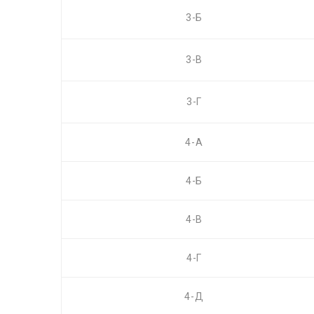
3-Б
3-В
3-Г
4-А
4-Б
4-В
4-Г
4-Д