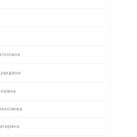
атоліївна
дуардівна
олаївна
лексіївнва
Батирівна