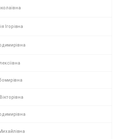
иколаївна
я Ігорівна
одимирівна
лексіївна
юбомирівна
Вікторівна
одимирівна
Михайлівна