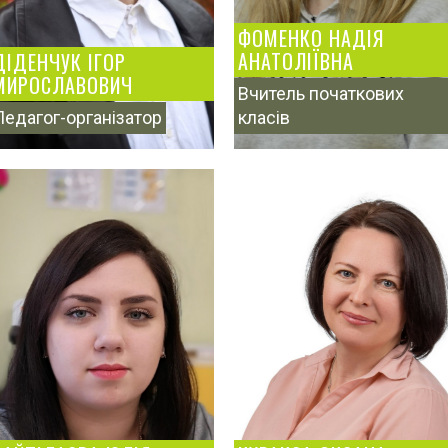
ФОМЕНКО НАДІЯ
АНАТОЛІЇВНА
ДІДЕНЧУК ІГОР
МИРОСЛАВОВИЧ
Вчитель початкових
Педагог-організатор
класів