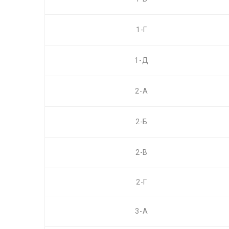
1-Г
1-Д
2-А
2-Б
2-В
2-Г
3-А