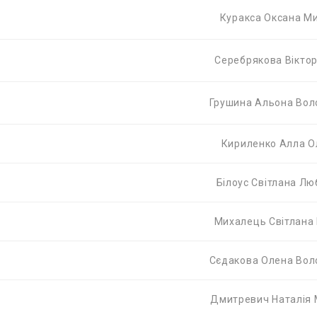
Куракса Оксана М
Серебрякова Вікторі
Грушина Альона Вол
Кириленко Алла О
Білоус Світлана Л
Михалець Світлана 
Сєдакова Олена Вол
Дмитревич Наталія 