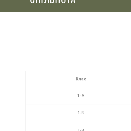
Клас
1-А
1-Б
1-В