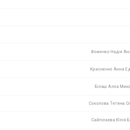
Фоменко Надія Ан
Красненко Анна Е
Білаш Алла Мик
Соколова Тетяна О
Сайпілаєва Юлія 