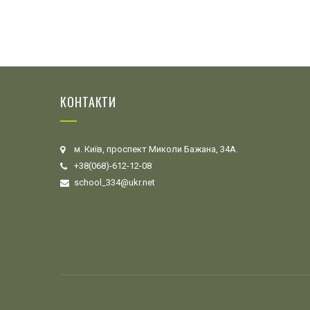
КОНТАКТИ
м. Київ, проспект Миколи Бажана, 34А.
+38(068)-612-12-08
school_334@ukr.net