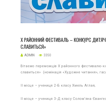
Х РАЙОННИЙ ФЕСТИВАЛЬ – КОНКУРС ДИТЯЧ
СЛАВИТЬСЯ»
ADMIN
3350
Вітаємо переможців Х районного фестивалю-ко
славиться» (номінація «Художне читання», гасло
ІІ місце – учениця 2-Б класу Хмель Аглая,
ІІ місце – учениця 3-Д класу Солом’яна Євангел