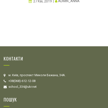
ADMIN_ANNA
27 Кві, 2019
КОНТАКТИ
м. Київ, проспект Миколи Бажана, 34А.
+38(068)-612-12-08
school_334@ukr.net
ПОШУК