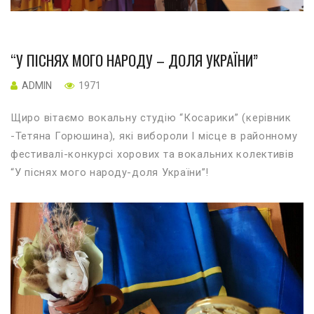
“У ПІСНЯХ МОГО НАРОДУ – ДОЛЯ УКРАЇНИ”
ADMIN
1971
Щиро вітаємо вокальну студію “Косарики” (керівник
-Тетяна Горюшина), які вибороли І місце в районному
фестивалі-конкурсі хорових та вокальних колективів
“У піснях мого народу-доля України”!