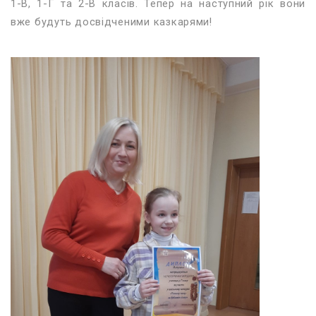
1-В, 1-Г та 2-В класів. Тепер на наступний рік вони
вже будуть досвідченими казкарями!