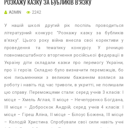
РОЗКАЖУ КАЗКУ ЗА БУБЛИКІВ В’ЯЗКУ
ADMIN
2242
У нашій школі другий рік поспіль проводиться
літературний конкурс “Розкажу казку за бубликів
в’язку”. Цього року війна внесла свої корективи у
проведення та тематику конкурсу. У річницю
повномасштабного вторгнення російської федерації в
Україну діти складали казки про перемогу України,
про її героїв. Складно було визначити переможців, бо
юні письменники з великим бажанням взялися за
роботу і навіть під час тривоги, в укритті, не полишали
цю справу. Переможцями стали: серед учнів 3 класів: І
місце – Хмель Аглая, ІІ місце – Нечепуренко Богдана,
ІІІ місце – Доброскок Андрій; серед учнів 4 класів: І
місце – Гіреш Аліна, ІІ місце – Білоус Божена, ІІІ місце
– Колодій Христина. Спробували свої сили навіть учні