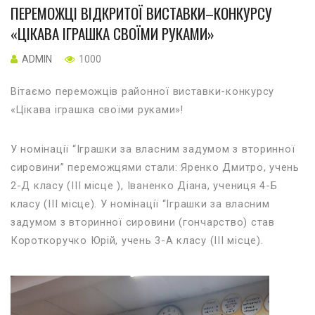
ПЕРЕМОЖЦІ ВІДКРИТОЇ ВИСТАВКИ–КОНКУРСУ
«ЦІКАВА ІГРАШКА СВОЇМИ РУКАМИ»
ADMIN
1000
Вітаємо переможців районної виставки-конкурсу
«Цікава іграшка своїми руками»!
У номінації “Іграшки за власним задумом з вторинної
сировини” переможцями стали: Яренко Дмитро, учень
2-Д класу (ІІІ місце ), Іваненко Діана, учениця 4-Б
класу (ІІІ місце). У номінації “Іграшки за власним
задумом з вторинної сировини (гончарство) став
Короткоручко Юрій, учень 3-А класу (ІІІ місце).