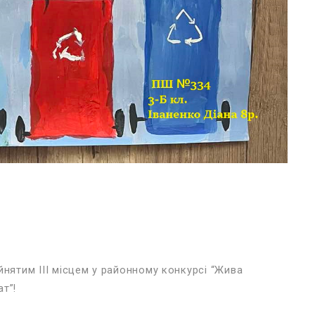
йнятим ІІІ місцем у районному конкурсі “Жива
т”!