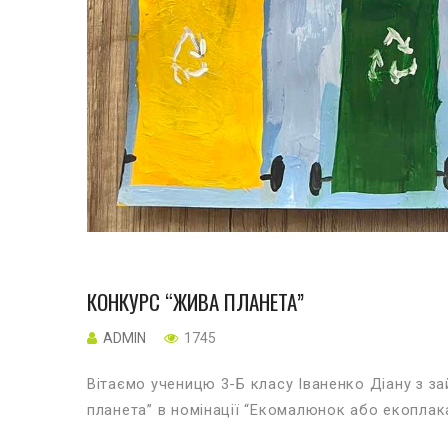
КОНКУРС “ЖИВА ПЛАНЕТА”
ADMIN
1745
Вітаємо ученицю 3-Б класу Іваненко Діану з за
планета” в номінації “Екомалюнок або екоплака