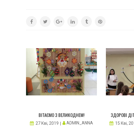
З НАМИ
ВІТАЄМО З ВЕЛИКОДНЕМ!
ЗДОРОВІ ДІ
_ANNA
ADMIN_ANNA
27 Кві, 2019
15 Кві, 2