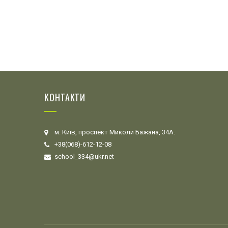
КОНТАКТИ
м. Київ, проспект Миколи Бажана, 34А.
+38(068)-612-12-08
school_334@ukr.net