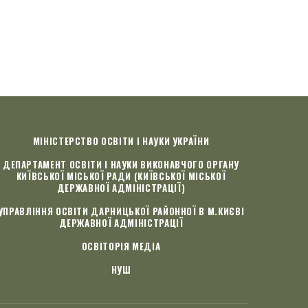
ADMIN
12 Жов, 2018
МІНІСТЕРСТВО ОСВІТИ І НАУКИ УКРАЇНИ
ДЕПАРТАМЕНТ ОСВІТИ І НАУКИ ВИКОНАВЧОГО ОРГАНУ
КИЇВСЬКОЇ МІСЬКОЇ РАДИ (КИЇВСЬКОЇ МІСЬКОЇ
ДЕРЖАВНОЇ АДМІНІСТРАЦІЇ)
УПРАВЛІННЯ ОСВІТИ ДАРНИЦЬКОЇ РАЙОННОЇ В М.КИЄВІ
ДЕРЖАВНОЇ АДМІНІСТРАЦІЇ
ОСВІТОРІЯ МЕДІА
НУШ