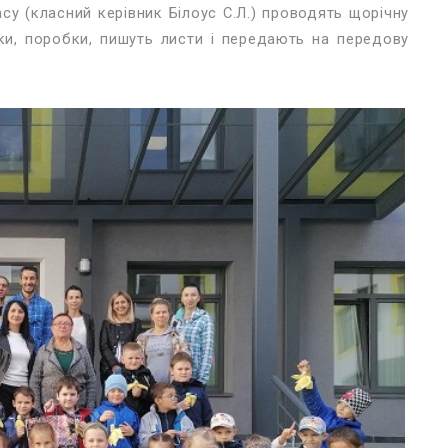
су (класний керівник Білоус С.Л.) проводять щорічну
ки, поробки, пишуть листи і передають на передову