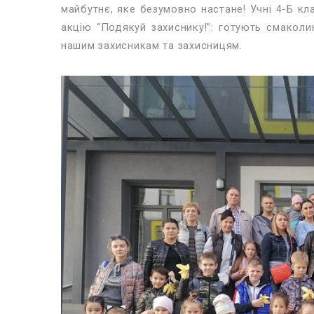
майбутнє, яке безумовно настане! Учні 4-Б кла
акцію “Подякуй захиснику!”: готують смаколи
нашим захисникам та захисницям.