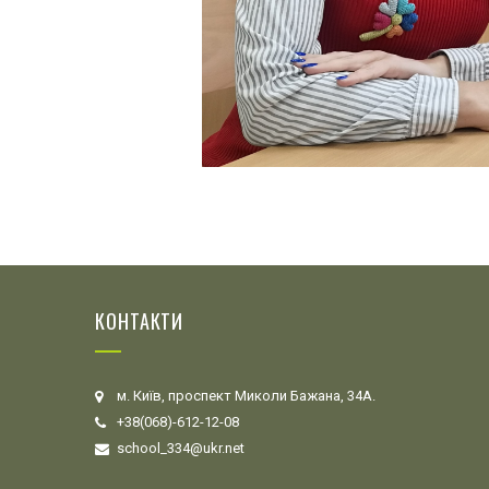
КОНТАКТИ
м. Київ, проспект Миколи Бажана, 34А.
+38(068)-612-12-08
school_334@ukr.net