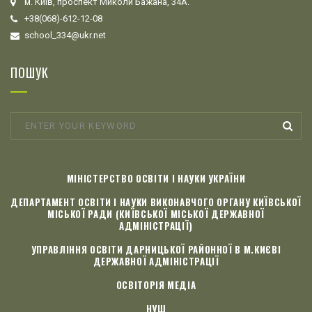
м. Київ, проспект Миколи Бажана, 34А.
+38(068)-612-12-08
school_334@ukr.net
ПОШУК
МІНІСТЕРСТВО ОСВІТИ І НАУКИ УКРАЇНИ
ДЕПАРТАМЕНТ ОСВІТИ І НАУКИ ВИКОНАВЧОГО ОРГАНУ КИЇВСЬКОЇ
МІСЬКОЇ РАДИ (КИЇВСЬКОЇ МІСЬКОЇ ДЕРЖАВНОЇ
АДМІНІСТРАЦІЇ)
УПРАВЛІННЯ ОСВІТИ ДАРНИЦЬКОЇ РАЙОННОЇ В М.КИЄВІ
ДЕРЖАВНОЇ АДМІНІСТРАЦІЇ
ОСВІТОРІЯ МЕДІА
НУШ