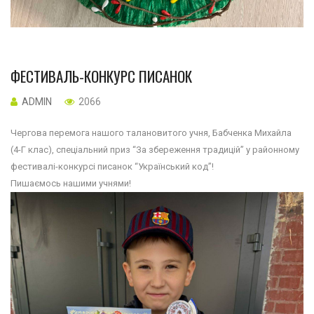
ФЕСТИВАЛЬ-КОНКУРС ПИСАНОК
ADMIN
2066
Чергова перемога нашого талановитого учня, Бабченка Михайла
(4-Г клас), спеціальний приз “За збереження традицій” у районному
фестивалі-конкурсі писанок “Український код”!
Пишаємось нашими учнями!