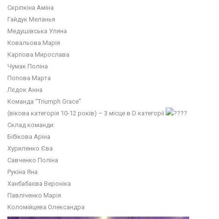
Скріпкіна Аміна
Гайдук Меланья
Медушівська Уляна
Ковальова Марія
Карпова Мирослава
Чумак Поліна
Попова Марта
Лєдок Анна
Команда “Triumph Grace”
(вікова категорія 10-12 років) – 3 місце в D категорії
Склад команди:
Бібікова Аріна
Хуриленко Єва
Савченко Поліна
Рукіна Яна
Ханбабаєва Вероніка
Павліченко Марія
Коломійцева Олександра