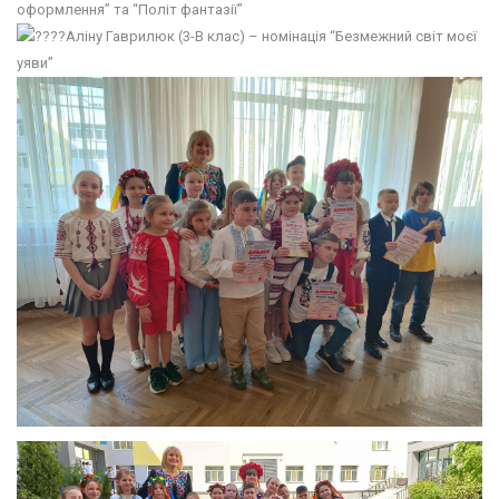
оформлення” та “Політ фантазії”
Аліну Гаврилюк (3-В клас) – номінація “Безмежний світ моєї
уяви”