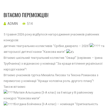
ВІТАЄМО ПЕРЕМОЖЦІВ!
ADMIN
514
5 травня 2026 року відбулося нагородження учасників районних
конкурсів:
дитячих театральних колективів “Срібне джерело – 2026”
та
авторської дитячої казки “Казкова магія”.
Вітаємо шкільний театральний колектив “Овації” (керівник – Ірина
Трубчаніна) з відзнакою у номінації “За краще втілення української
народої казки”!
Вітаємо учасників гуртка Михайла Лисова та Тихона Романова з
перемогою у номінації “Краща чоловіча роль другого плану”!
Також вітаємо:
Матвія Альошина (3-А клас) за ІІ місце у ІІІ районному
конкурсі “Казкова магія”
Богдана Бойченка (3-А клас) – номінація “Оригінальність