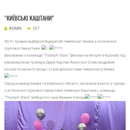
“КИЇВСЬКІ КАШТАНИ”
ADMIN
397
30-31 травня відбувся Відкритий Чемпіонат Києва з естетичної
групової гімнастики.
Вихованки з команди “Triumph Stars “(вікова категорія 6-8 років) під
керівництвом тренера Дери-Харлан Анастасії Олександрівни
посіли почесне ІV місце і стали фіналістами Чемпіонату Києва
.
Серед команд Києва та Київської області, які взяли участь у турнірі
з естетичної групової гімнастики «Київські Каштани», команда
“Triumph Stars” виборола таке бажане ІІ місце