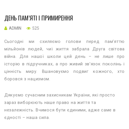
ДЕНЬ ПАМ’ЯТІ І ПРИМИРЕННЯ
ADMIN
525
Сьогодні ми схиляємо голови перед пам’яттю
мільйонів людей, чиї життя забрала Друга світова
війна. Для нашої школи цей день – не лише про
історію в підручниках, а про живий зв’язок поколінь і
цінність миру. Вшановуємо подвиг кожного, хто
боровся з нацизмом.
Дякуємо сучасним захисникам України, які просто
зараз виборюють наше право на життя та
незалежність.
Вчимося бути єдиними, адже саме в
єдності – наша сила.