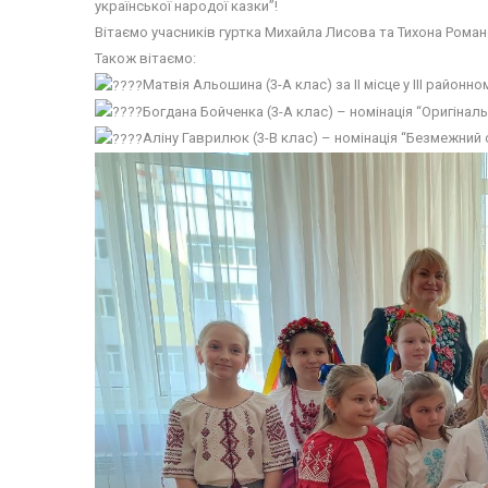
української народої казки”!
Вітаємо учасників гуртка Михайла Лисова та Тихона Роман
Також вітаємо:
Матвія Альошина (3-А клас) за ІІ місце у ІІІ районн
Богдана Бойченка (3-А клас) – номінація “Оригінал
Аліну Гаврилюк (3-В клас) – номінація “Безмежний с