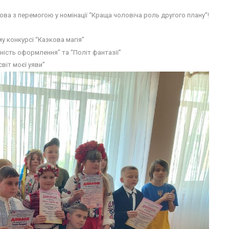
ова з перемогою у номінації “Краща чоловіча роль другого плану”!
ому конкурсі “Казкова магія”
ьність оформлення” та “Політ фантазії”
віт моєї уяви”