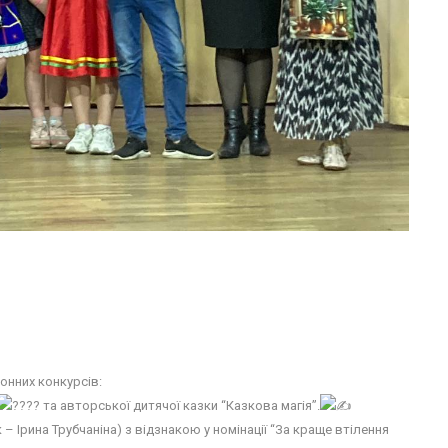
онних конкурсів:
та авторської дитячої казки “Казкова магія”.
– Ірина Трубчаніна) з відзнакою у номінації “За краще втілення