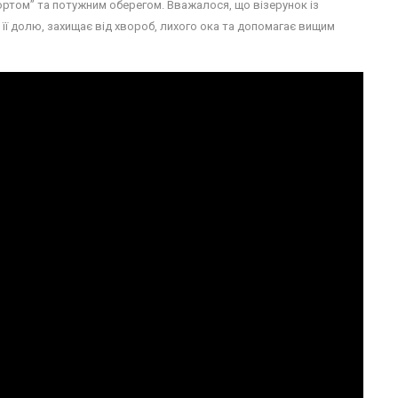
портом” та потужним оберегом. Вважалося, що візерунок із
ї долю, захищає від хвороб, лихого ока та допомагає вищим