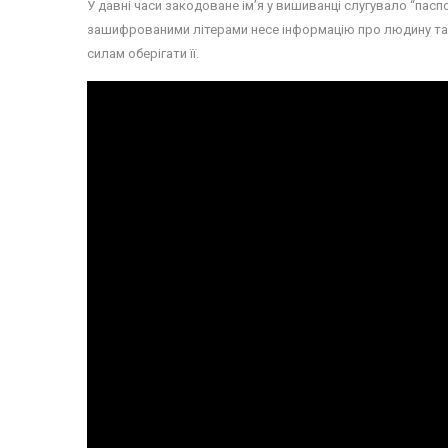
У давні часи закодоване ім’я у вишиванці слугувало “пас
зашифрованими літерами несе інформацію про людину та ї
силам оберігати її.