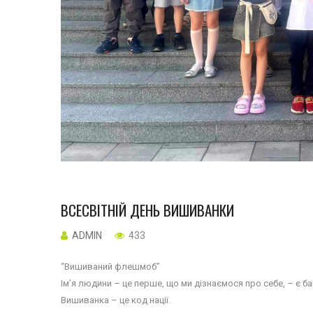
ВСЕСВІТНІЙ ДЕНЬ ВИШИВАНКИ
ADMIN
433
“Вишиваний флешмоб”
Ім’я людини – це перше, що ми дізнаємося про себе, – є 
Вишиванка – це код нації.